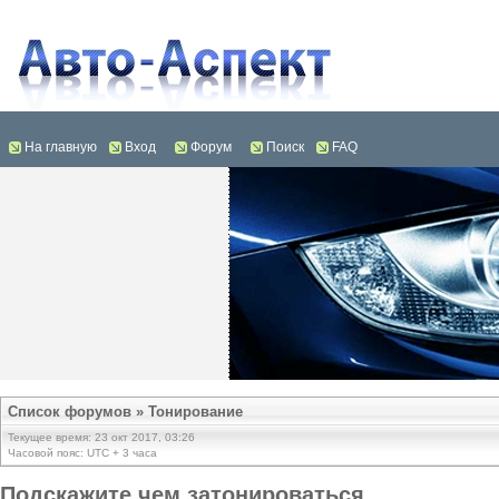
На главную
Вход
Форум
Поиск
FAQ
Список форумов
»
Тонирование
Текущее время: 23 окт 2017, 03:26
Часовой пояс: UTC + 3 часа
Подскажите чем затонироваться...