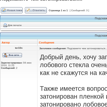
Страница
1
из
1
[ Сообщений: 3 ]
Подскаж
Для печати
Подскаж
Автор
Сообщение
ter10n
Заголовок сообщения:
Подскажите чем затонироваться..
Добрый день, хочу за
Зарегистрирован:
04 июн
лобового стекла очен
2010, 11:25
Сообщений:
2
как не скажутся на ка
Также имеется вопрос
затонирован пленкой 
затонировано лобовое