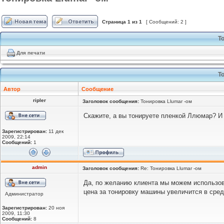
Страница
1
из
1
[ Сообщений: 2 ]
Т
Для печати
Т
Автор
Сообщение
ripler
Заголовок сообщения:
Тонировка Llumar -ом
Скажите, а вы тонируете пленкой Ллюмар? И е
Зарегистрирован:
11 дек
2009, 22:14
Сообщений:
1
admin
Заголовок сообщения:
Re: Тонировка Llumar -ом
Да, по желанию клиента мы можем использова
цена за тонировку машины увеличится в средн
Администратор
Зарегистрирован:
20 ноя
2009, 11:30
Сообщений:
8