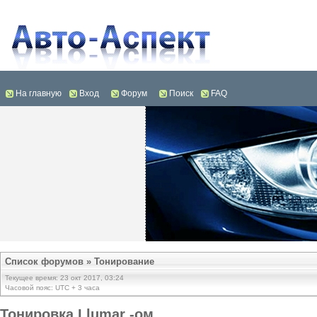
На главную
Вход
Форум
Поиск
FAQ
Список форумов
»
Тонирование
Текущее время: 23 окт 2017, 03:24
Часовой пояс: UTC + 3 часа
Тонировка Llumar -ом