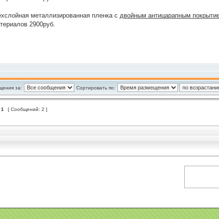
рехслойная металлизированная пленка с
двойным антицарапным покрыти
териалов 2900руб.
щения за:
Сортировать по:
з
1
[ Сообщений: 2 ]