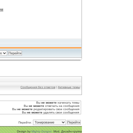
ем
Сообщения без ответов
|
Активные темы
Вы
не можете
начинать темы
Вы
не можете
отвечать на сообщения
Вы
не можете
редактировать свои сообщения
Вы
не можете
удалять свои сообщения
Перейти:
Design by
Mighty Gorgon
Mod. Дизайн-группа