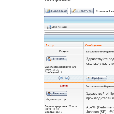
Страница
1
и
Для печати
Автор
Сообщение
Psypox
Заголовок сообщения
Здравствуйте,под
сколько у вас ст
Зарегистрирован:
06 апр
2010, 16:29
Сообщений:
1
admin
Заголовок сообщения
Здравствуйте! Пр
производителей и
Администратор
Зарегистрирован:
20 ноя
ASWF (Performer)
2009, 11:30
Johnson (SP) - 6
Сообщений:
8