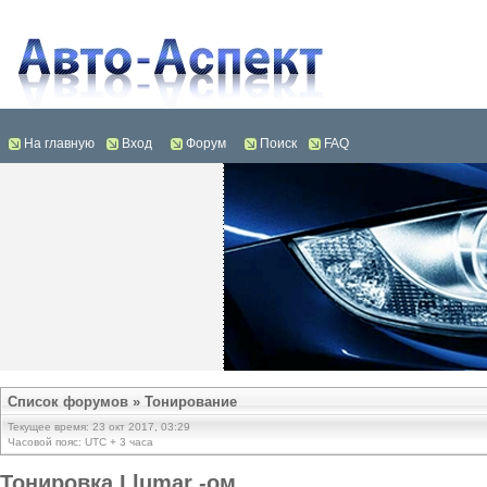
На главную
Вход
Форум
Поиск
FAQ
Список форумов
»
Тонирование
Текущее время: 23 окт 2017, 03:29
Часовой пояс: UTC + 3 часа
Тонировка Llumar -ом