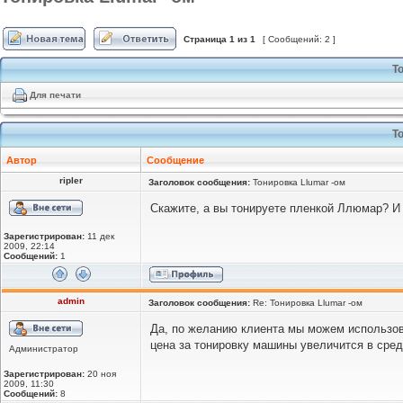
Страница
1
из
1
[ Сообщений: 2 ]
Т
Для печати
Т
Автор
Сообщение
ripler
Заголовок сообщения:
Тонировка Llumar -ом
Скажите, а вы тонируете пленкой Ллюмар? И е
Зарегистрирован:
11 дек
2009, 22:14
Сообщений:
1
admin
Заголовок сообщения:
Re: Тонировка Llumar -ом
Да, по желанию клиента мы можем использова
цена за тонировку машины увеличится в средн
Администратор
Зарегистрирован:
20 ноя
2009, 11:30
Сообщений:
8