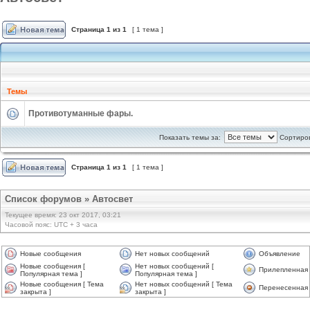
Страница
1
из
1
[ 1 тема ]
Темы
Противотуманные фары.
Показать темы за:
Сортиров
Страница
1
из
1
[ 1 тема ]
Список форумов
»
Автосвет
Текущее время: 23 окт 2017, 03:21
Часовой пояс: UTC + 3 часа
Новые сообщения
Нет новых сообщений
Объявление
Новые сообщения [
Нет новых сообщений [
Прилепленная
Популярная тема ]
Популярная тема ]
Новые сообщения [ Тема
Нет новых сообщений [ Тема
Перенесенная
закрыта ]
закрыта ]