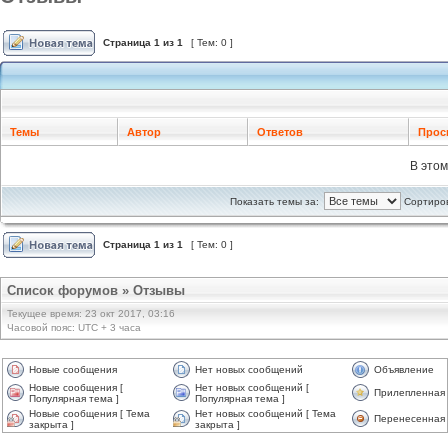
Страница
1
из
1
[ Тем: 0 ]
Темы
Автор
Ответов
Прос
В это
Показать темы за:
Сортиров
Страница
1
из
1
[ Тем: 0 ]
Список форумов
»
Отзывы
Текущее время: 23 окт 2017, 03:16
Часовой пояс: UTC + 3 часа
Новые сообщения
Нет новых сообщений
Объявление
Новые сообщения [
Нет новых сообщений [
Прилепленная
Популярная тема ]
Популярная тема ]
Новые сообщения [ Тема
Нет новых сообщений [ Тема
Перенесенная
закрыта ]
закрыта ]