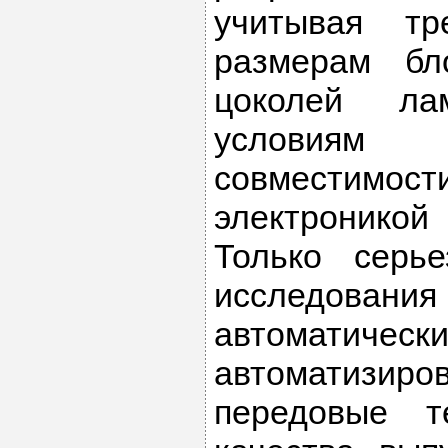
учитывая тр
размерам бл
цоколей лам
условиям 
совместим
электроникой
Только серь
исследован
автома
автоматизи
передовые т