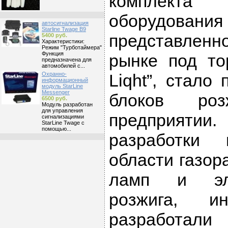
комплект
оборудовани
автосигнализация
Starline Twage B9
представлен
5400 руб.
Характеристики:
Режим "Турботаймера"
Функция
рынке под то
предназначена для
автомобилей с...
Охранно-
Liqht”, стало
информационный
модуль StarLine
Messenger
блоков ро
6500 руб.
Модуль разработан
для управления
предприятии
сигнализациями
StarLine Twage c
помощью...
разработки
области газор
ламп и эле
розжига, и
разработал