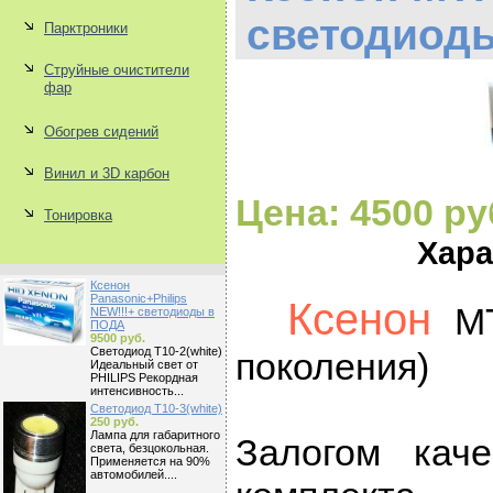
светодиоды
Парктроники
Струйные очистители
фар
Обогрев сидений
Винил и 3D карбон
Цена: 4500 ру
Тонировка
Хара
Ксенон
Panasonic+Philips
Ксенон
MT
NEW!!!+ светодиоды в
ПОДА
9500 руб.
Светодиод Т10-2(white)
поколения)
Идеальный свет от
PHILIPS Рекордная
интенсивность...
Светодиод Т10-3(white)
250 руб.
Лампа для габаритного
Залогом кач
света, безцокольная.
Применяется на 90%
автомобилей....