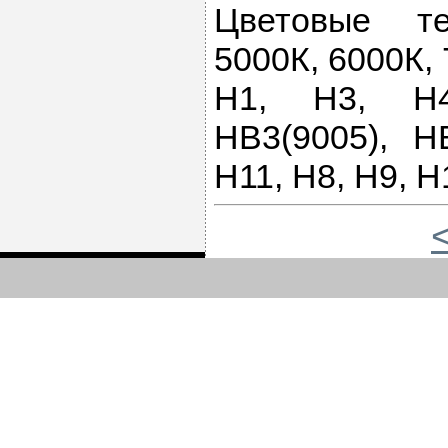
Цветовые те
5000К, 6000К,
Н1, Н3, Н4
HB3(9005), HB
Н11, H8, H9, Н