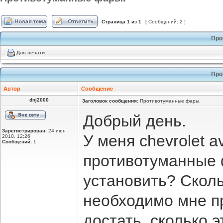
Страница
1
из
1
[ Сообщений: 2 ]
Про
Для печати
Про
Автор
Сообщение
dnj2000
Заголовок сообщения:
Противотуманные фары.
Добрый день.
Зарегистрирован:
24 июн
У меня chevrolet 
2010, 12:26
Сообщений:
1
противотуманные 
установить? Сколь
необходимо мне п
достать, сколько 