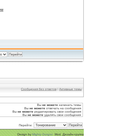
ем
Сообщения без ответов
|
Активные темы
Вы
не можете
начинать темы
Вы
не можете
отвечать на сообщения
Вы
не можете
редактировать свои сообщения
Вы
не можете
удалять свои сообщения
Перейти:
Design by
Mighty Gorgon
Mod. Дизайн-группа