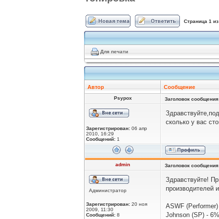
Страница
1
и
Для печати
Автор
Сообщение
Psypox
Заголовок сообщения
Здравствуйте,под
сколько у вас ст
Зарегистрирован:
06 апр
2010, 16:29
Сообщений:
1
admin
Заголовок сообщения
Здравствуйте! Пр
производителей и
Администратор
Зарегистрирован:
20 ноя
ASWF (Performer)
2009, 11:30
Johnson (SP) - 6
Сообщений:
8