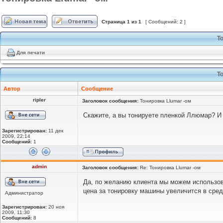
Страница
1
из
1
[ Сообщений: 2 ]
Т
Для печати
Т
Автор
Сообщение
ripler
Заголовок сообщения:
Тонировка Llumar -ом
Скажите, а вы тонируете пленкой Ллюмар? И е
Зарегистрирован:
11 дек
2009, 22:14
Сообщений:
1
admin
Заголовок сообщения:
Re: Тонировка Llumar -ом
Да, по желанию клиента мы можем использова
цена за тонировку машины увеличится в средн
Администратор
Зарегистрирован:
20 ноя
2009, 11:30
Сообщений:
8