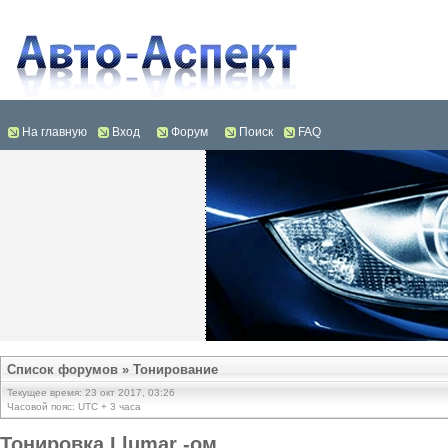
На главную
Вход
Форум
Поиск
FAQ
Список форумов
»
Тонирование
Текущее время: 23 окт 2017, 03:26
Часовой пояс: UTC + 3 часа
Тонировка Llumar -ом