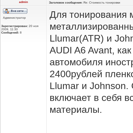
admin
Заголовок сообщения:
Re: Стоимость тонировки
Для тонирования 
Администратор
металлизированны
Зарегистрирован:
20 ноя
2009, 11:30
Сообщений:
8
Llumar(ATR) и Joh
AUDI A6 Avant, как
автомобиля иностр
2400рублей пленк
Llumar и Johnson.
включает в себя в
материалы.