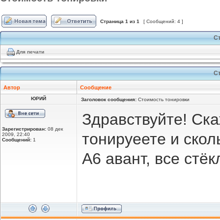
Страница
1
из
1
[ Сообщений: 4 ]
С
Для печати
С
Автор
Сообщение
ЮРИЙ
Заголовок сообщения:
Стоимость тонировки
Здравствуйте! Ска
Зарегистрирован:
08 дек
тонируеете и скол
2009, 22:40
Сообщений:
1
A6 авант, все стё