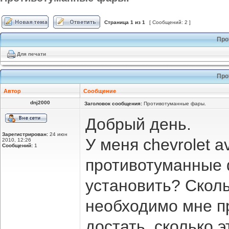
Страница
1
из
1
[ Сообщений: 2 ]
Про
Для печати
Про
Автор
Сообщение
dnj2000
Заголовок сообщения:
Противотуманные фары.
Добрый день.
Зарегистрирован:
24 июн
У меня chevrolet 
2010, 12:26
Сообщений:
1
противотуманные 
установить? Сколь
необходимо мне п
достать, сколько 