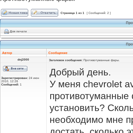
Страница
1
из
1
[ Сообщений: 2 ]
Про
Для печати
Про
Автор
Сообщение
dnj2000
Заголовок сообщения:
Противотуманные фары.
Добрый день.
Зарегистрирован:
24 июн
У меня chevrolet 
2010, 12:26
Сообщений:
1
противотуманные 
установить? Сколь
необходимо мне п
достать, сколько 