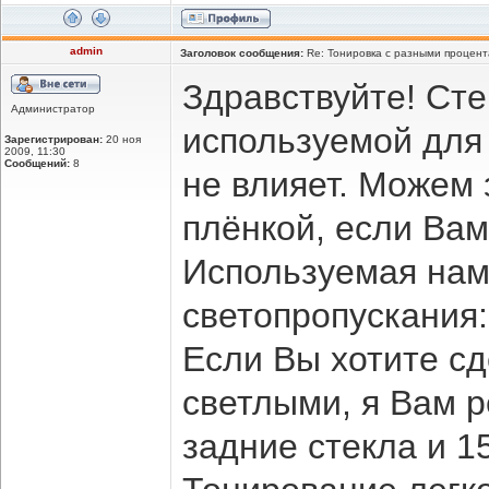
admin
Заголовок сообщения:
Re: Тонировка с разными процент
Здравствуйте! Ст
Администратор
используемой для
Зарегистрирован:
20 ноя
2009, 11:30
Сообщений:
8
не влияет. Можем 
плёнкой, если Вам
Используемая нам
светопропускания:
Если Вы хотите сд
светлыми, я Вам 
задние стекла и 1