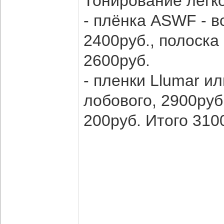
Тонирование легко
- плёнка ASWF - в
2400руб., полоска
2600руб.
- пленки Llumar и
лобового, 2900руб
200руб. Итого 310