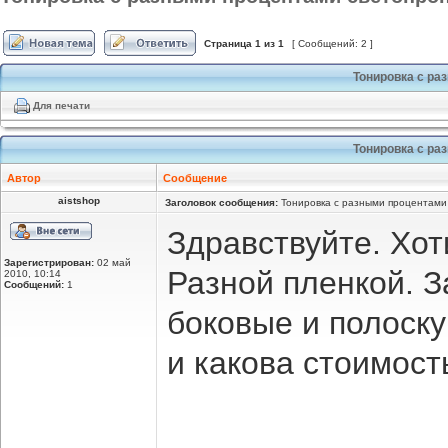
Страница
1
из
1
[ Сообщений: 2 ]
Тонировка с ра
Для печати
Тонировка с ра
Автор
Сообщение
aistshop
Заголовок сообщения:
Тонировка с разными процентами 
Здравствуйте. Хо
Зарегистрирован:
02 май
Разной пленкой. З
2010, 10:14
Сообщений:
1
боковые и полоску
и какова стоимост