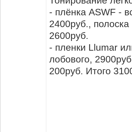
Тонирование легко
- плёнка ASWF - в
2400руб., полоска
2600руб.
- пленки Llumar и
лобового, 2900руб
200руб. Итого 310