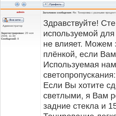
admin
Заголовок сообщения:
Re: Тонировка с разными процент
Здравствуйте! Ст
Администратор
используемой для
Зарегистрирован:
20 ноя
2009, 11:30
Сообщений:
8
не влияет. Можем 
плёнкой, если Вам
Используемая нам
светопропускания:
Если Вы хотите сд
светлыми, я Вам 
задние стекла и 1