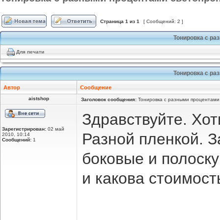
Страница
1
из
1
[ Сообщений: 2 ]
Тонировка с ра
Для печати
Тонировка с ра
Автор
Сообщение
aistshop
Заголовок сообщения:
Тонировка с разными процентами 
Здравствуйте. Хо
Зарегистрирован:
02 май
Разной пленкой. З
2010, 10:14
Сообщений:
1
боковые и полоску
и какова стоимост