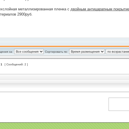
рехслойная металлизированная пленка с
двойным антицарапным покрыти
териалов 2900руб.
щения за:
Сортировать по:
з
1
[ Сообщений: 2 ]