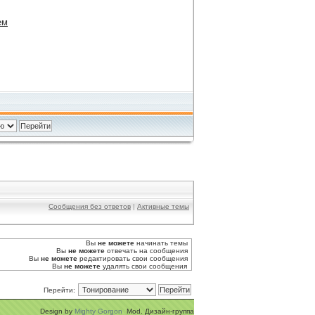
ем
Сообщения без ответов
|
Активные темы
Вы
не можете
начинать темы
Вы
не можете
отвечать на сообщения
Вы
не можете
редактировать свои сообщения
Вы
не можете
удалять свои сообщения
Перейти:
Design by
Mighty Gorgon
Mod. Дизайн-группа