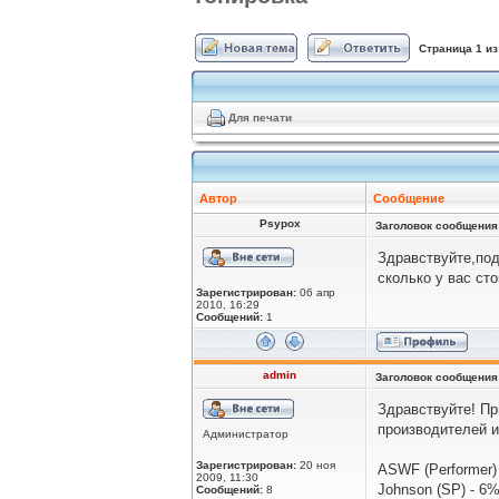
Страница
1
и
Для печати
Автор
Сообщение
Psypox
Заголовок сообщения
Здравствуйте,под
сколько у вас ст
Зарегистрирован:
06 апр
2010, 16:29
Сообщений:
1
admin
Заголовок сообщения
Здравствуйте! Пр
производителей и
Администратор
Зарегистрирован:
20 ноя
ASWF (Performer)
2009, 11:30
Johnson (SP) - 6
Сообщений:
8