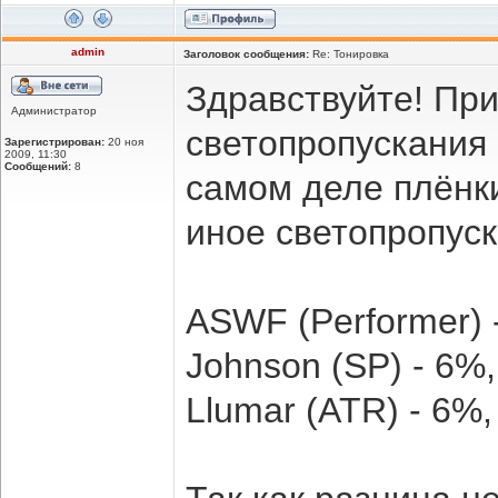
admin
Заголовок сообщения:
Re: Тонировка
Здравствуйте! Пр
Администратор
светопропускания
Зарегистрирован:
20 ноя
2009, 11:30
Сообщений:
8
самом деле плёнк
иное светопропус
ASWF (Performer) 
Johnson (SP) - 6%
Llumar (ATR) - 6%