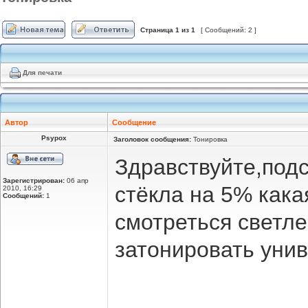
Страница
1
из
1
[ Сообщений: 2 ]
Для печати
Автор
Сообщение
Psypox
Заголовок сообщения:
Тонировка
Здравствуйте,подс
Зарегистрирован:
06 апр
стёкла на 5% кака
2010, 16:29
Сообщений:
1
смотреться светле
затонировать уни