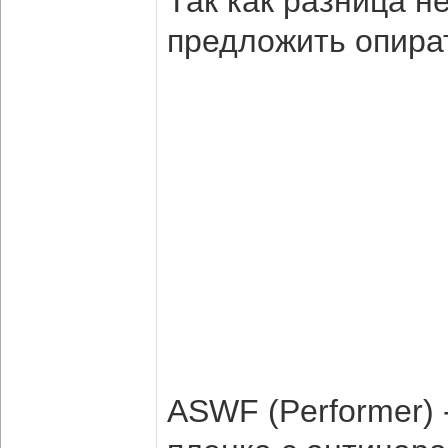
Так как разница 
предложить опират
ASWF (Performer)