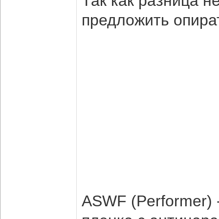
Так как разница 
предложить опират
ASWF (Performer)