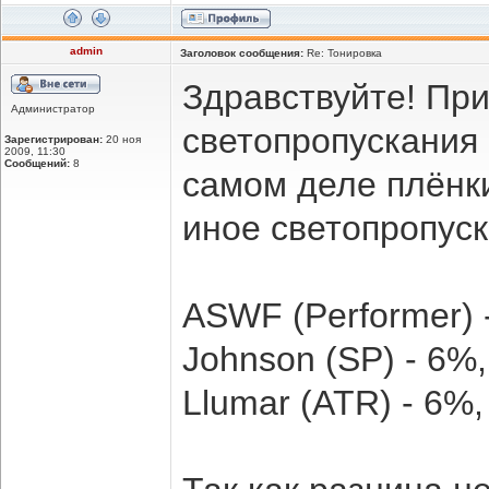
admin
Заголовок сообщения:
Re: Тонировка
Здравствуйте! Пр
Администратор
светопропускания
Зарегистрирован:
20 ноя
2009, 11:30
Сообщений:
8
самом деле плёнк
иное светопропус
ASWF (Performer) 
Johnson (SP) - 6%
Llumar (ATR) - 6%