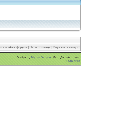
ить cookies форума
|
Наша команда
|
Вернуться наверх
Design by
Mighty Gorgon
Mod. Дизайн-группа
Галактика