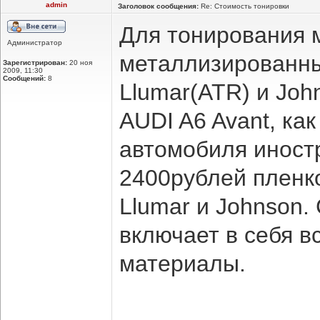
admin
Заголовок сообщения:
Re: Стоимость тонировки
Для тонирования 
Администратор
металлизированны
Зарегистрирован:
20 ноя
2009, 11:30
Сообщений:
8
Llumar(ATR) и Joh
AUDI A6 Avant, как
автомобиля иностр
2400рублей пленк
Llumar и Johnson.
включает в себя в
материалы.