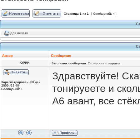
Страница
1
из
1
[ Сообщений: 4 ]
С
Для печати
С
Автор
Сообщение
ЮРИЙ
Заголовок сообщения:
Стоимость тонировки
Здравствуйте! Ска
Зарегистрирован:
08 дек
тонируеете и скол
2009, 22:40
Сообщений:
1
A6 авант, все стё