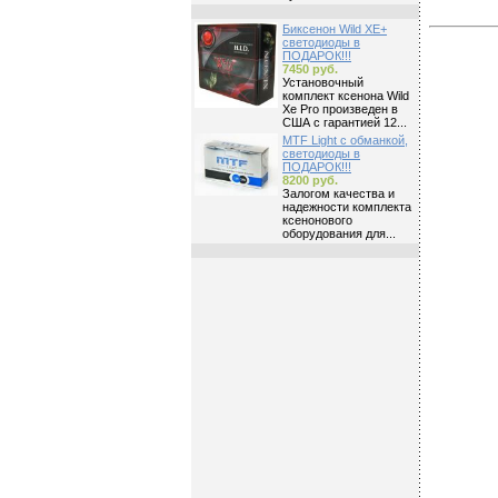
Биксенон Wild XE+
светодиоды в
ПОДАРОК!!!
7450 руб.
Установочный
комплект ксенона Wild
Xe Pro произведен в
США с гарантией 12...
MTF Light с обманкой,
светодиоды в
ПОДАРОК!!!
8200 руб.
Залогом качества и
надежности комплекта
ксенонового
оборудования для...