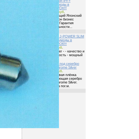
Биксенон IPF+
светодиоды в
ПОДАРОК!!!
31000 руб.
Настоящий Японский
биксенон бизнес
класса Гарантия
правильности...
Ксенон J-POWER SLIM
+ светодиоды в
ПОДАРОК!!!
2800 руб.
J-Power - - качество и
надежность - мощный
яркий...
Карбон под серебро
MxP Chrome Silver
2000 руб.
Виниловая плёнка
имтирующая серебро
MxP Chrome Silver.
Цена за пог.м.