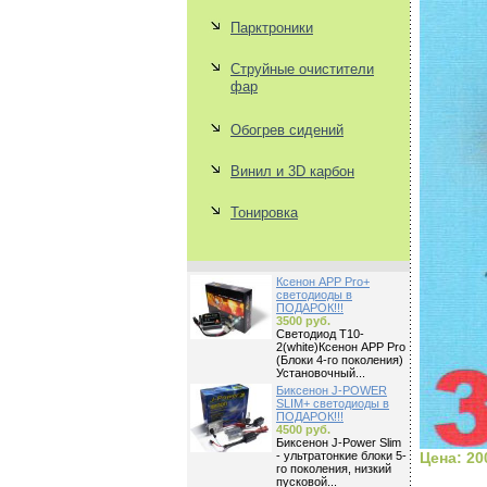
Парктроники
Струйные очистители
фар
Обогрев сидений
Винил и 3D карбон
Тонировка
Ксенон APP Pro+
светодиоды в
ПОДАРОК!!!
3500 руб.
Светодиод Т10-
2(white)Ксенон APP Pro
(Блоки 4-го поколения)
Установочный...
Биксенон J-POWER
SLIM+ светодиоды в
ПОДАРОК!!!
4500 руб.
Биксенон J-Power Slim
- ультратонкие блоки 5-
Цена: 20
го поколения, низкий
пусковой...