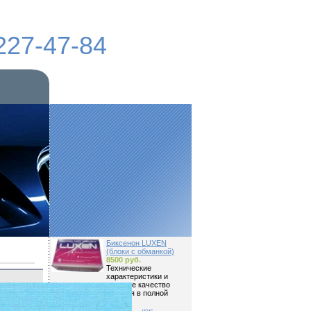
227-47-84
Биксенон LUXEN
(блоки с обманкой)
8500 руб.
Технические
характеристики и
высокое качество
изделия в полной
мере...