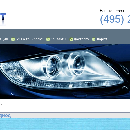
Наш телефон:
(495) 
яция
FAQ о тонировке
Контакты
Доставка
Форум
г
диод